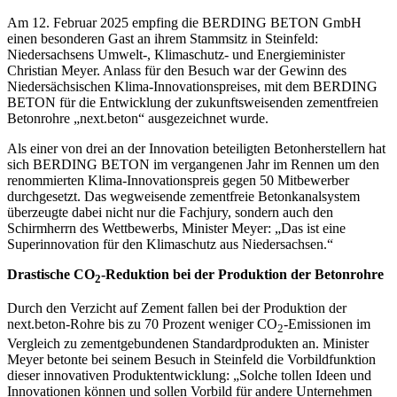
Am 12. Februar 2025 empfing die BERDING BETON GmbH
einen besonderen Gast an ihrem Stammsitz in Steinfeld:
Niedersachsens Umwelt-, Klimaschutz- und Energieminister
Christian Meyer. Anlass für den Besuch war der Gewinn des
Niedersächsischen Klima-Innovationspreises, mit dem BERDING
BETON für die Entwicklung der zukunftsweisenden zementfreien
Betonrohre „next.beton“ ausgezeichnet wurde.
Als einer von drei an der Innovation beteiligten Betonherstellern hat
sich BERDING BETON im vergangenen Jahr im Rennen um den
renommierten Klima-Innovationspreis gegen 50 Mitbewerber
durchgesetzt. Das wegweisende zementfreie Betonkanalsystem
überzeugte dabei nicht nur die Fachjury, sondern auch den
Schirmherrn des Wettbewerbs, Minister Meyer: „Das ist eine
Superinnovation für den Klimaschutz aus Niedersachsen.“
Drastische CO
-Reduktion bei der Produktion der Betonrohre
2
Durch den Verzicht auf Zement fallen bei der Produktion der
next.beton-Rohre bis zu 70 Prozent weniger CO
-Emissionen im
2
Vergleich zu zementgebundenen Standardprodukten an. Minister
Meyer betonte bei seinem Besuch in Steinfeld die Vorbildfunktion
dieser innovativen Produktentwicklung: „Solche tollen Ideen und
Innovationen können und sollen Vorbild für andere Unternehmen