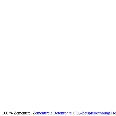
100 % Zementfrei
Zementfreie Betonrohre
CO₂-Beispielrechnung
He