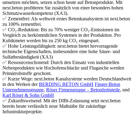
umsetzen möchten, setzen schon heute auf Betonprodukte. Mit
next.beton profitieren Sie zusätzlich von einer besonders hohen
Schmutzwasserkompetenz (XA3).
✅ Zementfrei: Als weltweit erstes Betonkanalsystem ist next.beton
zu 100% zementfrei.
✅ CO₂-Reduktion: Bis zu 70% weniger CO₂-Emissionen im
Vergleich zu herkömmlichen Systemen in der Produktion. Pro
Kubikmeter werden bis zu 250 kg CO₂ eingespart.
✅ Hohe Leistungsfähigkeit: next.beton bietet hervorragende
technische Eigenschaften, insbesondere eine hohe Säure- und
Sulfatbeständigkeit (XA3)
✅ Ressourcenschonend: Durch den Einsatz von industriellen
Nebenprodukten wie Hochofenschlacke und Flugasche werden
Primärrohstoffe geschont.
✅ Kurze Wege: next.beton Kanalsysteme werden Deutschlandweit
in den Werken der
BERDING BETON GmbH
Finger-Beton
Unternehmensgruppe
,
Röser Firmengruppe – Betonfertigteile
, und
Karl Röser & Sohn GmbH
✅ Zukunftsweisend: Mit der DIBt-Zulassung setzt next.beton
bereits heute verlässlich neue Maßstäbe für zukünftige
Infrastrukturprojekte.